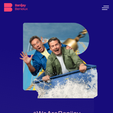
#WeAreBanijay
Banijay Benelux
#WeAreBanijay